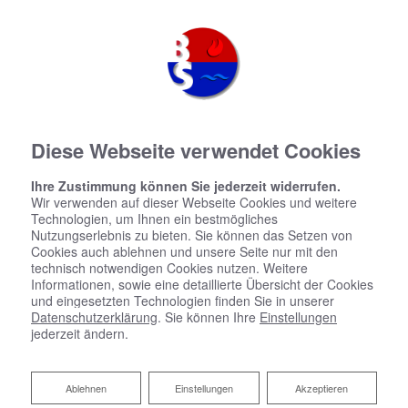
Diese Webseite verwendet Cookies
Ihre Zustimmung können Sie jederzeit widerrufen.
Wir verwenden auf dieser Webseite Cookies und weitere
Barrierefreiheitserklärung
Technologien, um Ihnen ein bestmögliches
Nutzungserlebnis zu bieten. Sie können das Setzen von
Cookies auch ablehnen und unsere Seite nur mit den
Bringewatt & Schüler GmbH bemüht sich, ihre Website
technisch notwendigen Cookies nutzen. Weitere
im Einklang mit dem Barrierefreiheitsstärkungsgesetz
Informationen, sowie eine detaillierte Übersicht der Cookies
(BFSG) sowie der EU-Norm EN 301 549 barrierefrei
und eingesetzten Technologien finden Sie in unserer
zugänglich zu machen.
Datenschutzerklärung
. Sie können Ihre
Einstellungen
jederzeit ändern.
Diese Erklärung zur Barrierefreiheit gilt
für: https://bringewatt-schueler.de
Ablehnen
Ablehnen
Einstellungen
Akzeptieren