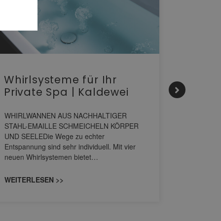
Whirlsysteme für Ihr
Gesta
Private Spa | Kaldewei
alltä
HANS
WHIRLWANNEN AUS NACHHALTIGER
STAHL-EMAILLE SCHMEICHELN KÖRPER
Stil für 
UND SEELEDie Wege zu echter
HANSAGENE
Entspannung sind sehr individuell. Mit vier
von Wascht
neuen Whirlsystemen bietet…
unterschi
konzipiert
WEITERLESEN >>
WEITERL