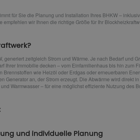
mt für Sie die Planung und Installation Ihres BHKW – inklusiv
 empfehlen wir Ihnen die richtige Größe für Ihr Blockheizkraftw
raftwerk?
W, generiert zeitgleich Strom und Wärme. Je nach Bedarf und
f Ihrer Immobilie decken – vom Einfamilienhaus bis hin zum 
en Brennstoffen wie Heizöl oder Erdgas oder erneuerbaren Ener
inen Generator an, der Strom erzeugt. Die Abwärme wird direkt i
 und Warmwasser – für eine möglichst effiziente Nutzung des Br
:
tung und individuelle Planung