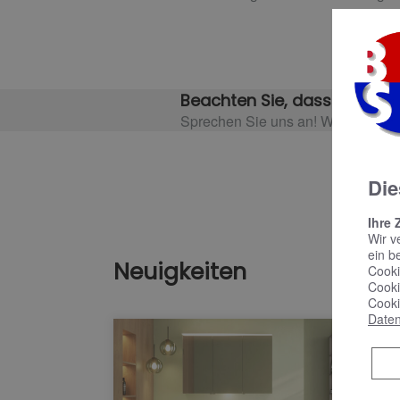
Beachten Sie, dass es event
Sprechen Sie uns an! Wir informier
Die
Ihre 
Wir v
ein b
Neuigkeiten
Cooki
Cooki
Cooki
Daten