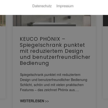
Datenschutz
Impressum
KEUCO PHÖNIX –
Spiegelschrank punktet
mit reduziertem Design
und benutzerfreundlicher
Bedienung
Spiegelschrank punktet mit reduziertem
Design und benutzerfreundlicher Bedienung
Schlicht, schön und mit vielen praktischen
Features – das zeichnet Phönix aus.…
WEITERLESEN >>