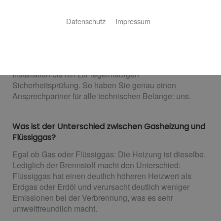
Nachhaltig heizen ohne Gasanschluss
Datenschutz
Impressum
Sie wollen die Vorteile einer Gasheizung genießen,
haben aber keinen Gasanschluss? Wir helfen Ihnen!
Wir sind Ihr Partner aus Hüllhorst für
Flüssiggasheizungen – von der Planung über die
Installation bis hin zur regelmäßigen
Sicherheitsprüfung. So haben Sie genau einen
Ansprechpartner für alle technischen Belange: uns.
Was ist der Unterschied zwischen Gasheizung und
Flüssiggas?
Egal ob Gas oder Flüssiggas: Die Heizung ist dieselbe.
Lediglich der Brennstoff macht den Unterschied:
Flüssiggas hat einen deutlich höheren Heizwert als
Erdgas oder Erdöl und verursacht deutlich weniger
Emissionen bei der Verbrennung, was es sehr
umweltfreundlich macht.