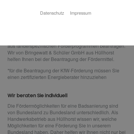
Nutzen Sie staatliche Förderung für Ihre
Badsanierung
Datenschutz
Impressum
Wenn Sie eine Badsanierung planen und dabei Wert
auf Barrierefreiheit legen, können Sie verschiedene
Fördermittel von KfW*, Kranken- und Pflegekasse und
aus länderspezifischen Förderprogrammen beantragen.
Wir von Bringewatt & Schüler GmbH aus Hüllhorst
helfen Ihnen bei der Beantragung der Fördermittel.
*für die Beantragung der KfW-Förderung müssen Sie
einen zertifizierten Energieberater hinzuziehen
Wir beraten Sie individuell
Die Fördermöglichkeiten für eine Badsanierung sind
von Bundesland zu Bundesland unterschiedlich. Als
Handwerksbetrieb aus Hüllhorst wissen wir, welche
Möglichkeiten für eine Förderung Sie in unserem
Bundesland haben. Daher helfen wir Ihnen nicht nur bei